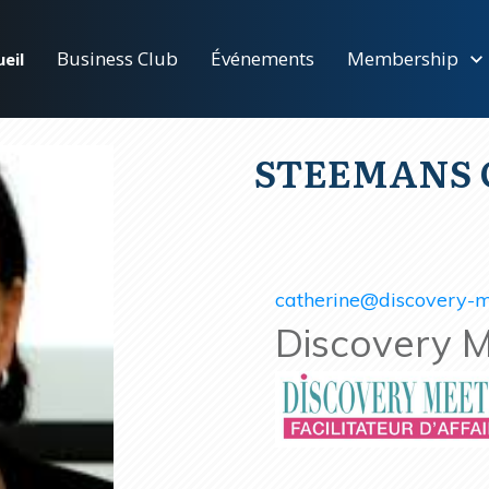
Business Club
Événements
Membership
eil
STEEMANS C
catherine@discovery-m
Discovery 